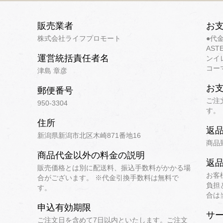
販売業者
お
株式会社ライフプロモート
●代
AST
運営統括責任者名
ンイ
コー
津島 章彦
お
郵便番号
ご注
950-3304
す。
住所
返
新潟県新潟市北区木崎871番地16
商品
商品代金以外の料金の説明
返
販売価格とは別に配送料、振込手数料がかかる場
お客
合がございます。 ※代金引換手数料は無料で
負担
す。
合は
申込有効期限
サ
ご注文日を含めて7日以内といたします。ご注文