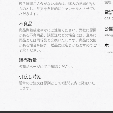
減塩.
後７日間ご入金がない場合は、購入の意思がない
ものとし、注文を自動的にキャンセルとさせてい
電
ただきます。
025-
不良品
公
商品到着後速やかにご連絡ください。弊社に原因
がある不良商品、誤配送などの場合には、直ちに
info@
同品または同等品と交換いたします。商品に欠陥
ホ
がある場合を除き、返品には応じかねますのでご
了承ください。
https
販売数量
各商品ページにてご確認ください。
引渡し時期
通常のご注文は原則として1週間以内に発送いた
します。