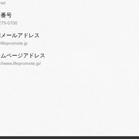
net
話番号
279-0700
開メールアドレス
lifepromote.jp
ームページアドレス
://www.lifepromote.jp/